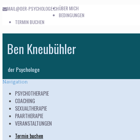
ÜBER MICH
MAIL@DER-PSYCHOLOGE.CH
BEDINGUNGEN
TERMIN BUCHEN
Skip
Skip
to
to
Ben Kneubühler
navigation
content
der Psychologe
Navigation
PSYCHOTHERAPIE
COACHING
SEXUALTHERAPIE
PAARTHERAPIE
VERANSTALTUNGEN
Termin buchen