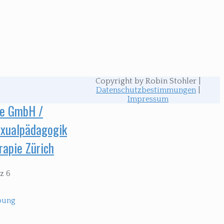
Copyright by Robin Stohler |
Datenschutzbestimmungen
|
Impressum
ge GmbH /
Sexualpädagogik
rapie Zürich
z 6
bung