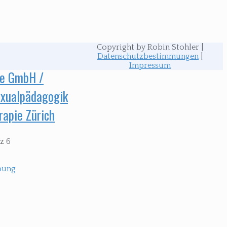
Copyright by Robin Stohler |
Datenschutzbestimmungen
|
Impressum
ge GmbH /
Sexualpädagogik
rapie Zürich
z 6
bung