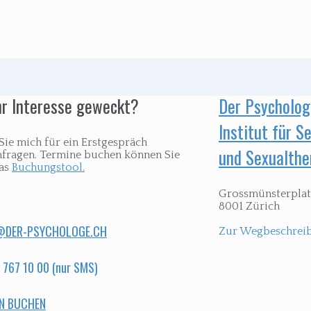
hr Interesse geweckt?
Der Psycholo
Institut für 
Sie mich für ein Erstgespräch
und Sexualthe
hfragen. Termine buchen können Sie
das
Buchungstool.
Grossmünsterplat
8001 Zürich
DER-PSYCHOLOGE.CH
Zur Wegbeschrei
 767 10 00 (nur SMS)
N BUCHEN