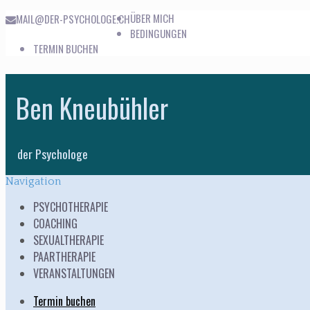
ÜBER MICH
MAIL@DER-PSYCHOLOGE.CH
BEDINGUNGEN
TERMIN BUCHEN
Skip
Skip
to
to
Ben Kneubühler
navigation
content
der Psychologe
Navigation
PSYCHOTHERAPIE
COACHING
SEXUALTHERAPIE
PAARTHERAPIE
VERANSTALTUNGEN
Termin buchen