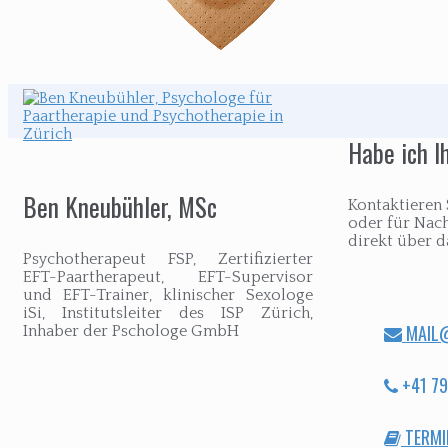
Beitragsnavigation
Habe ich I
Ben Kneubühler, MSc
Kontaktieren 
oder für Nac
direkt über 
Psychotherapeut FSP, Zertifizierter
EFT-Paartherapeut, EFT-Supervisor
und EFT-Trainer, klinischer Sexologe
iSi, Institutsleiter des ISP Zürich,
MAIL@
Inhaber der Pschologe GmbH
+41 79
TERMI